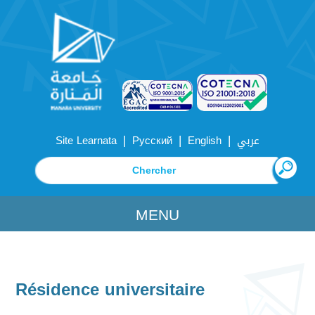
|
|
|
Site Learnata
Русский
English
عربي
MENU
Résidence universitaire