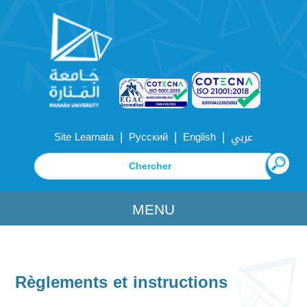
|
|
|
Site Learnata
Русский
English
عربي
MENU
Règlements et instructions