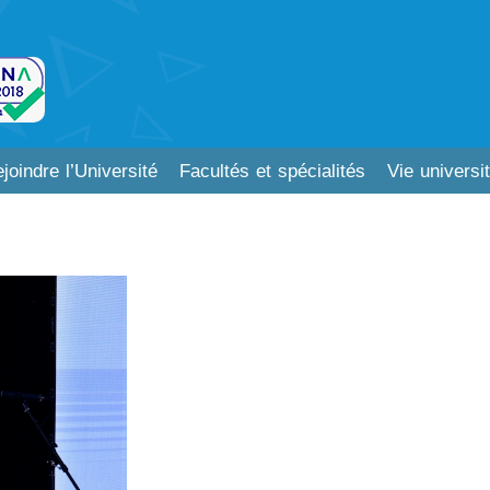
joindre l’Université
Facultés et spécialités
Vie universit