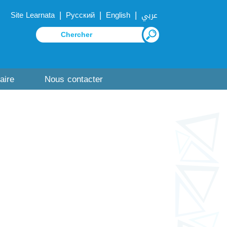
|
|
|
Site Learnata
Русский
English
عربي
aire
Nous contacter