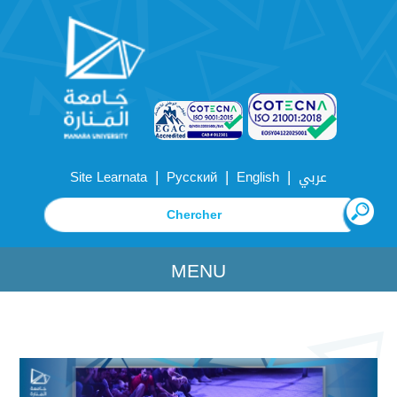
|
|
|
Site Learnata
Русский
English
عربي
MENU