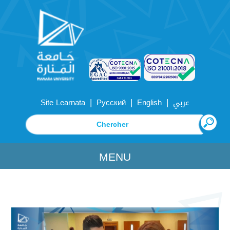
|
|
|
Site Learnata
Русский
English
عربي
MENU