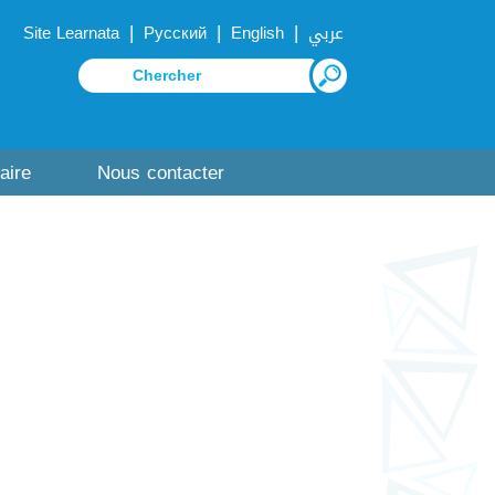
|
|
|
Site Learnata
Русский
English
عربي
aire
Nous contacter