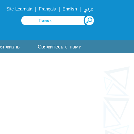
|
|
|
Site Learnata
Français
English
عربي
ая жизнь
Свяжитесь с нами