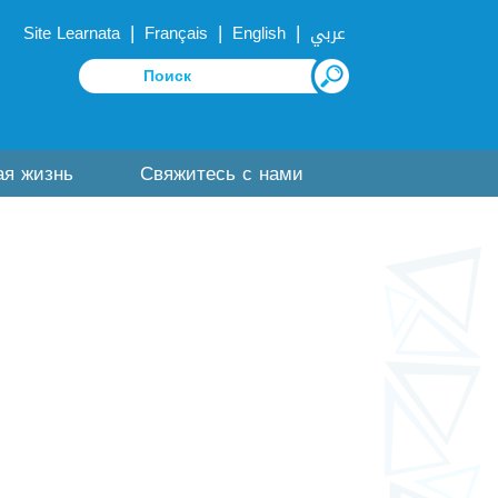
|
|
|
Site Learnata
Français
English
عربي
ая жизнь
Свяжитесь с нами