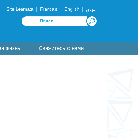
|
|
|
Site Learnata
Français
English
عربي
ая жизнь
Свяжитесь с нами