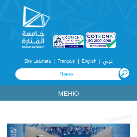
|
|
|
Site Learnata
Français
English
عربي
МЕНЮ