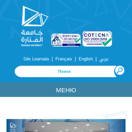
|
|
|
Site Learnata
Français
English
عربي
МЕНЮ