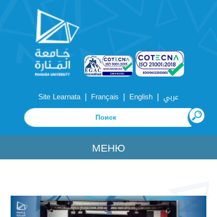
|
|
|
Site Learnata
Français
English
عربي
МЕНЮ