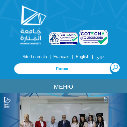
|
|
|
Site Learnata
Français
English
عربي
МЕНЮ