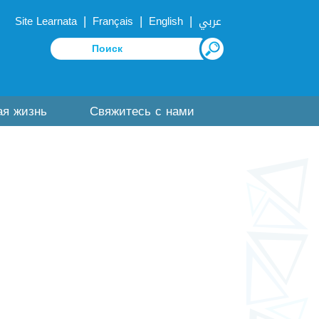
|
|
|
Site Learnata
Français
English
عربي
ая жизнь
Свяжитесь с нами