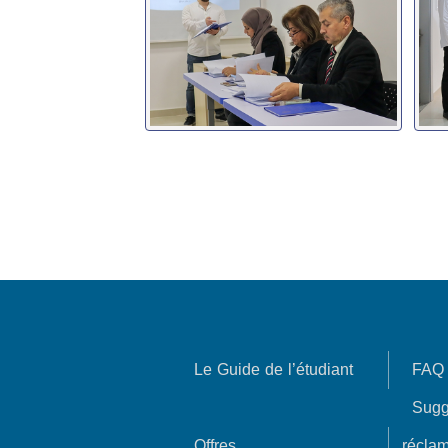
Le Guide de l’étudiant
FAQ
Sugg
Offres
réclam