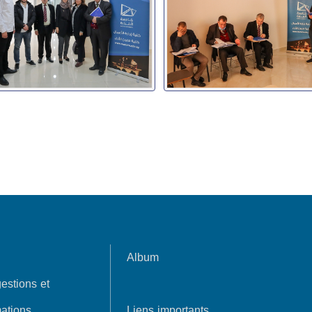
Album
estions et
ations
Liens importants