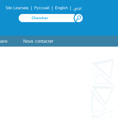
|
|
|
Site Learnata
Русский
English
عربي
aire
Nous contacter