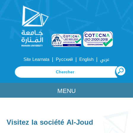
|
|
|
Site Learnata
Русский
English
عربي
MENU
Visitez la société Al-Joud