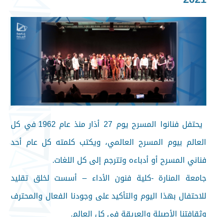
يحتفل فنانوا المسرح يوم 27 أذار منذ عام 1962 في كل
العالم بيوم المسرح العالمي، ويكتب كلمته كل عام أحد
فناني المسرح أو أدباءه وتترجم إلى كل اللغات.
جامعة المنارة -كلية فنون الأداء – أسست لخلق تقليد
للاحتفال بهذا اليوم والتأكيد على وجودنا الفعال والمحترف
وثقافتنا الأصيلة والعريقة في كل العالم.