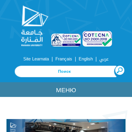
|
|
|
Site Learnata
Français
English
عربي
МЕНЮ