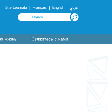
|
|
|
Site Learnata
Français
English
عربي
ая жизнь
Свяжитесь с нами