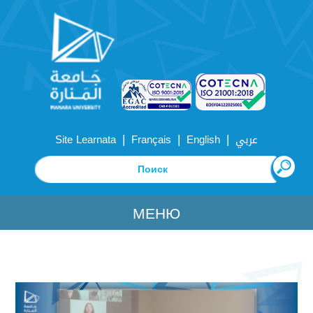
|
|
|
Site Learnata
Français
English
عربي
МЕНЮ