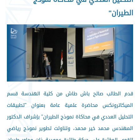
الطيران"
قدم الطالب صالح باش طاش من كلية الهندسة قسم
الميكاترونكس محاضرة علمية عامة بعنوان "تطبيقات
التحليل العددي في محاكاة نموذج الطيران" بإشراف الدكتور
المهندس محمد خير محمد، وتناولت تطوير نموذج رياضي
للقوى المؤثرة على حركة طائرة عمودية ذات محاور طيران