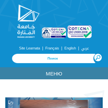
|
|
|
Site Learnata
Français
English
عربي
МЕНЮ