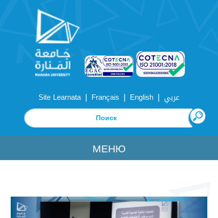
|
|
|
Site Learnata
Français
English
عربي
МЕНЮ