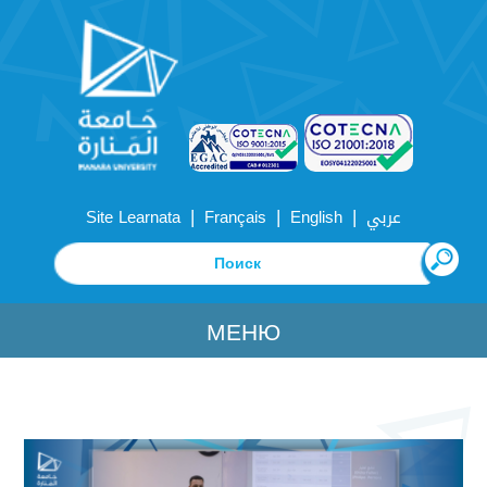
|
|
|
Site Learnata
Français
English
عربي
МЕНЮ