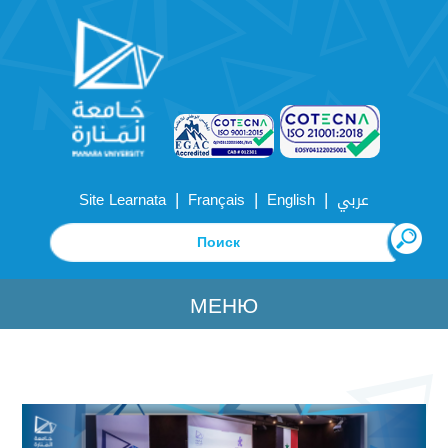
|
|
|
Site Learnata
Français
English
عربي
МЕНЮ