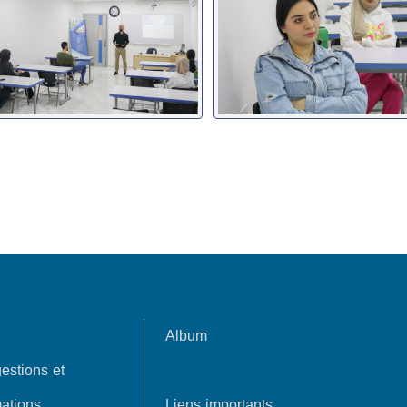
Album
estions et
ations
Liens importants