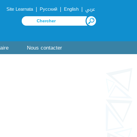
|
|
|
Site Learnata
Русский
English
عربي
aire
Nous contacter