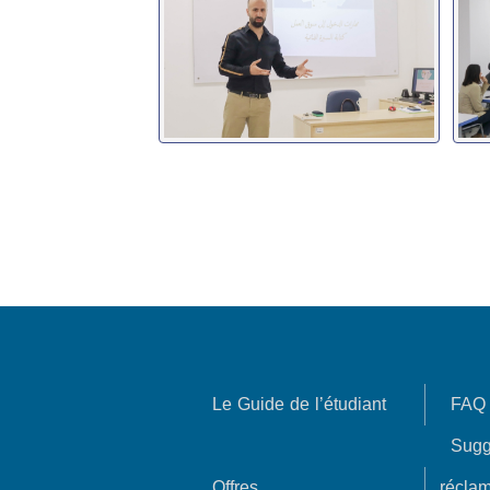
Le Guide de l’étudiant
FAQ
Sugg
Offres
réclam