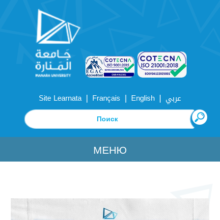
|
|
|
Site Learnata
Français
English
عربي
МЕНЮ