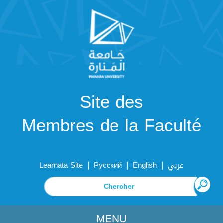
Site des
Membres de la Faculté
|
|
|
Learnata Site
Русский
English
عربي
MENU