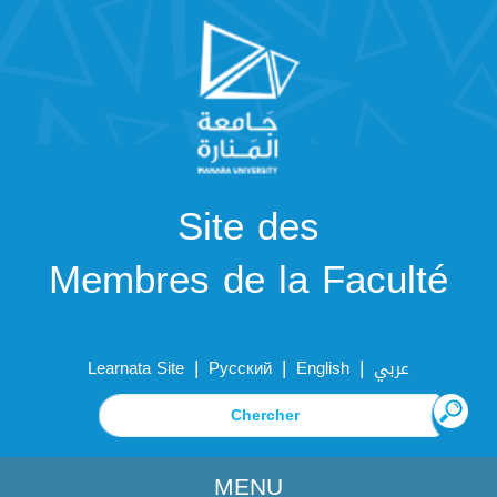
Site des
Membres de la Faculté
|
|
|
Learnata Site
Русский
English
عربي
MENU