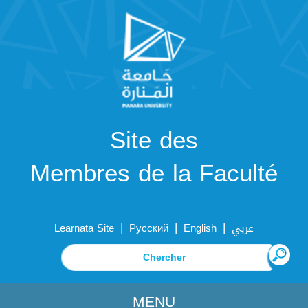
Site des
Membres de la Faculté
|
|
|
Learnata Site
Русский
English
عربي
MENU