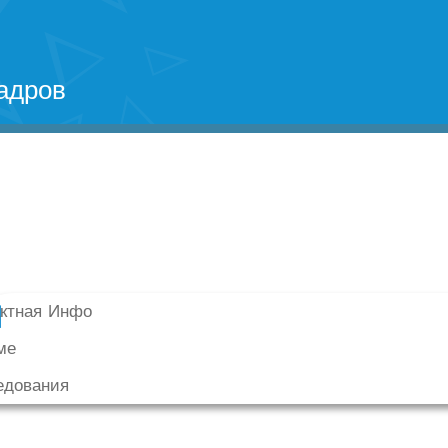
адров
актная Инфо
ме
едования