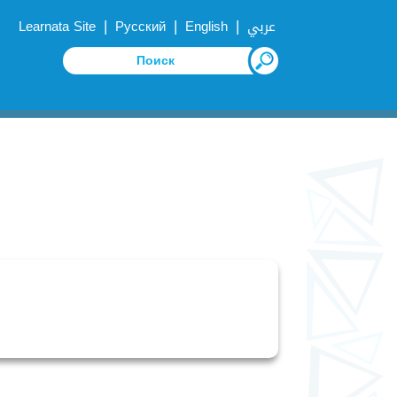
|
|
|
Learnata Site
Русский
English
عربي