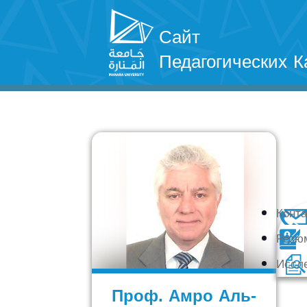
Сайт
Педагогических К
Конт
Резю
Иссл
Проф. Амро Аль-