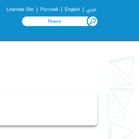
|
|
|
Learnata Site
Русский
English
عربي