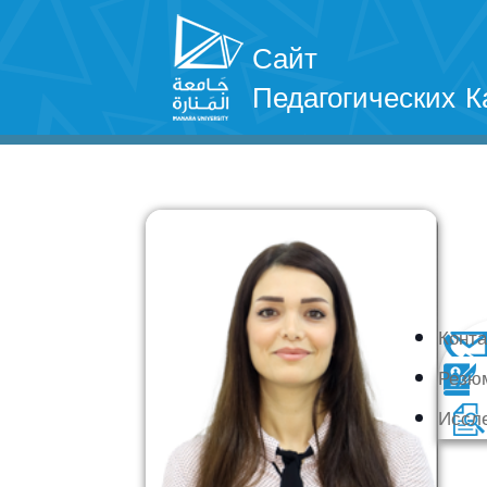
Сайт
Педагогических К
Конт
Резю
Иссл