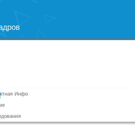
адров
актная Инфо
ме
едования