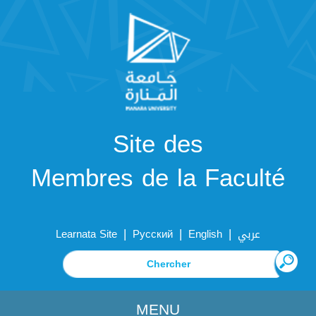
Site des
Membres de la Faculté
|
|
|
Learnata Site
Русский
English
عربي
MENU