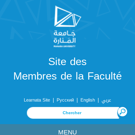
Site des
Membres de la Faculté
|
|
|
Learnata Site
Русский
English
عربي
MENU