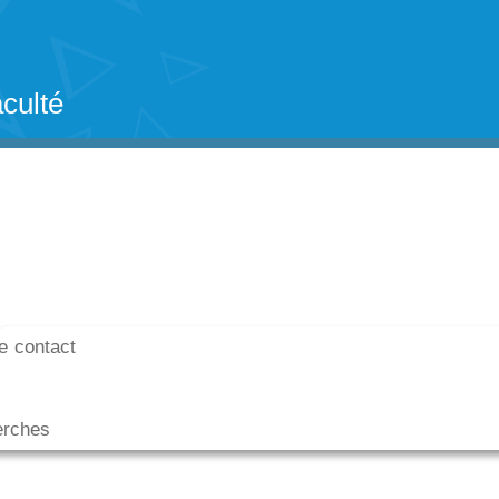
culté
de contact
erches