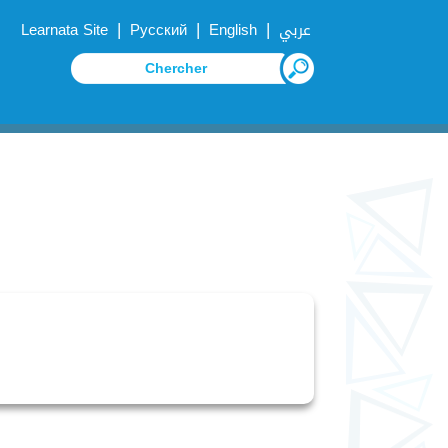
|
|
|
Learnata Site
Русский
English
عربي