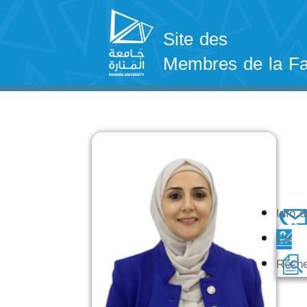
Site des
Membres de la Fa
Info 
CV
Rech