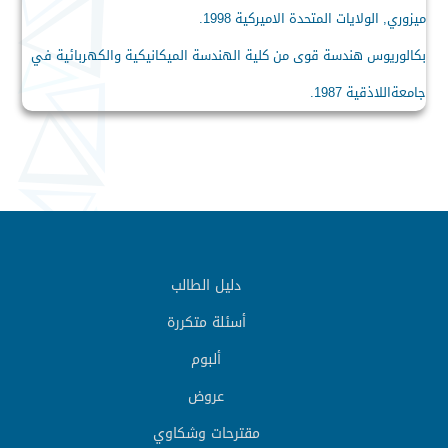
ميزوري, الولايات المتحدة الاميركية 1998.
بكالوريوس هندسة قوى من كلية الهندسة الميكانيكية والكهربائية في
جامعةاللاذقية 1987.
دليل الطالب
أسئلة متكررة
ألبوم
عروض
مقترحات وشكاوي