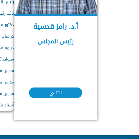
رئيس قسم
نائب رئيس ج
أ.د. رامز قدسية
دكتوراه 
دراسات م
رئيس المجلس
دبلوم في ان
سنوات تحضي
مدرس في ا
مدرس في أك
التالي
مدرس في كل
أستاذ في ك