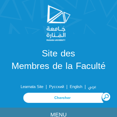
Site des
Membres de la Faculté
|
|
|
Learnata Site
Русский
English
عربي
MENU