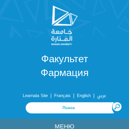
Факультет
Фармация
|
|
|
Learnata Site
Français
English
عربي
МЕНЮ