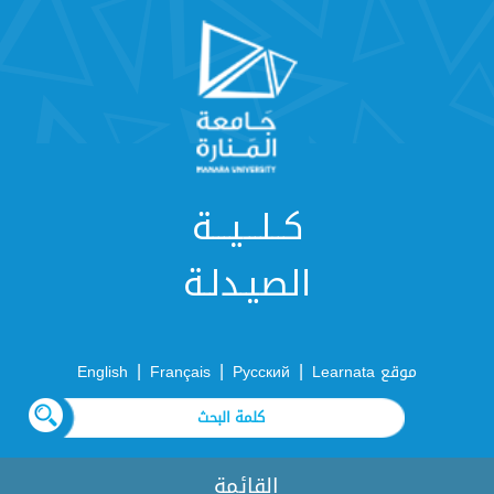
كــلـــيـــة
الصيـدلـة
|
|
|
موقع Learnata
Русский
Français
English
القائمة