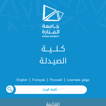
كــلـــيـــة
الصيـدلـة
|
|
|
موقع Learnata
Русский
Français
English
القائمة