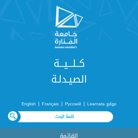
كــلـــيـــة
الصيـدلـة
|
|
|
موقع Learnata
Русский
Français
English
القائمة