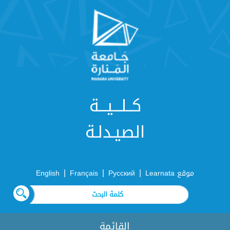
كــلـــيـــة
الصيـدلـة
|
|
|
موقع Learnata
Русский
Français
English
القائمة