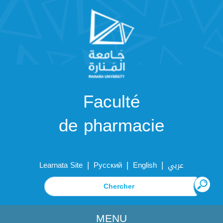
Faculté
de pharmacie
|
|
|
Learnata Site
Русский
English
عربي
MENU