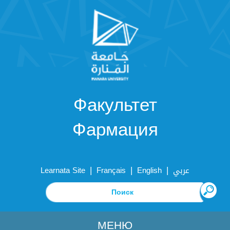
Факультет
Фармация
|
|
|
Learnata Site
Français
English
عربي
МЕНЮ