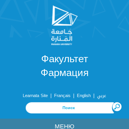
Факультет
Фармация
|
|
|
Learnata Site
Français
English
عربي
МЕНЮ