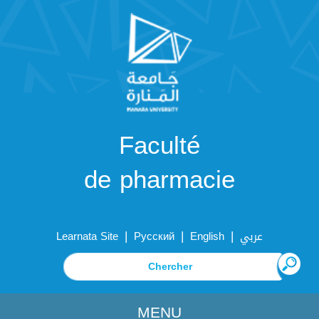
Faculté
de pharmacie
|
|
|
Learnata Site
Русский
English
عربي
MENU