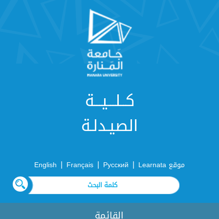
كــلـــيـــة
الصيـدلـة
|
|
|
موقع Learnata
Русский
Français
English
القائمة