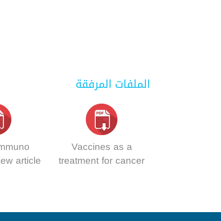
الملفات المرفقة
immuno
Vaccines as a
ew article
treatment for cancer
narrative review