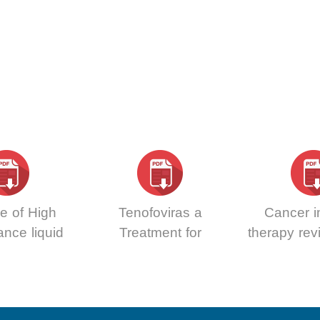
le of High
Tenofoviras a
Cancer 
ance liquid
Treatment for
therapy revi
tography
COVID19