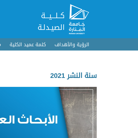
كــلـــيـــة
الصيـدلـة
الرؤية والأهداف
كلمة عميد الكلية
م
سنة النشر 2021