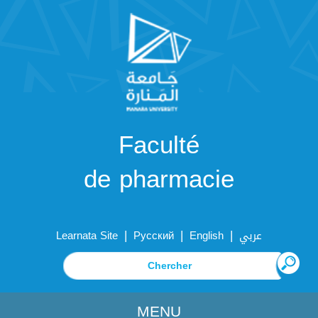
Faculté
de pharmacie
|
|
|
Learnata Site
Русский
English
عربي
MENU